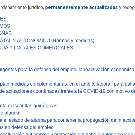
rdenamiento jurídico,
permanentemente actualizadas
y recog
LES
OMOS
ONAS
AL Y AUTONÓMICO (Normas y medidas)
NDA Y LOCALES COMERCIALES
gentes para la defensa del empleo, la reactivación económica y
optan medidas complementarias, en el ámbito laboral, para pali
de actuaciones coordinadas frente a la COVID-19 con motivo de
ta mascarillas quirúrgicas
de alarma
ara el estado de alarma para contener la propagación de infec
es en defensa del empleo
eactivación del empleo y protección del trabajo autónomo y de co