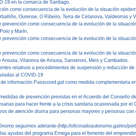
D-19 en la comarca de Santiago.
ión como consecuencia de la evolución de la situación epidem
alliño, Ourense, O Ribeiro, Terra de Celanova, Valdeorras y Ve
e prevención como consecuencia de la evolución de la situaci
Poio y Marín.
 prevención como consecuencia de la evolución de la situació
e prevención como consecuencia de la evolución de la situaci
de Arousa, Vilanova de Arousa, Sanxenxo, Meis y Cambados.
entes relativos a procedimientos de suspensión y reducción de
nculadas al COVID-19
a de información Passcovid.gal como medida complementaria en l
 medidas de prevención previstas en el Acuerdo del Consello de
arias para hacer frente a la crisis sanitaria ocasionada por e
ntros de atención diurna para personas mayores y personas con
tónomo seguimos adelante-
(http://oficinadoautonomo.gal/es/port
e las ayudas del programa Emega para el fomento del emprendi