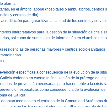
de alarma
ias, en el ámbito laboral (hospitales o ambulatorios, centros
ncias y centros de día)
acreditación para garantizar la calidad de los centros y servic
terios interpretativos para la gestión de la situación de crisis
ias, así como de suministro de información en el ámbito de los
as residencias de personas mayores y centros socio-sanitarios
raordinarias
rma
vención específicas a consecuencia de la evolución de la sit
licia teniendo en cuenta la finalización de la prórroga del es
medidas de prevención necesarias para hacer frente a la crisis 
revención específicas como consecuencia de la evolución de l
ma de Galicia.
 adoptan medidas en el territorio de la Comunidad Autónoma de G
e establecen las bases reguladoras del II Plan de rescate de l