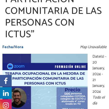
COMUNITARIA DE LAS
PERSONAS CON
ICTUS”
Fecha/Hora
Map Unavailable
Date(s) -
20
January,
2024 -
21
January,
2024
Todo el
día