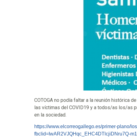
COTOGA no podía faltar a la reunión histórica de
las víctimas del COVID19 y a todos/as los/as pr
en la sociedad.
https://www.elcorreogallego.es/primer-plano/l
fbclid=IwAR2VJQHqc_EHC4DTlcjiDNru7Q-m1f