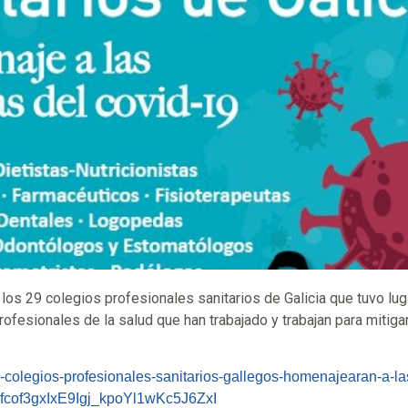
 los 29 colegios profesionales sanitarios de Galicia que tuvo lug
ofesionales de la salud que han trabajado y trabajan para mitiga
os-colegios-profesionales-sanitarios-gallegos-homenajearan-a-
cof3gxIxE9Igj_kpoYl1wKc5J6ZxI